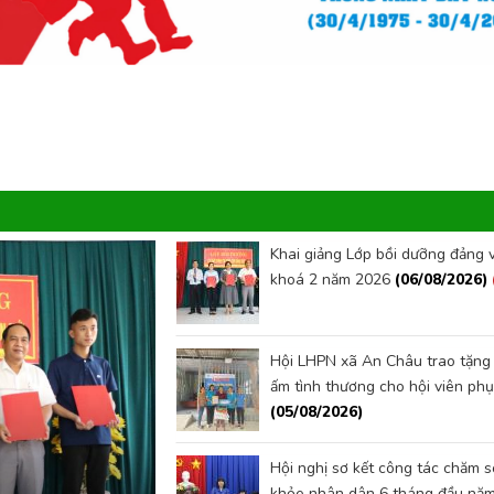
Khai giảng Lớp bồi dưỡng đảng 
khoá 2 năm 2026
(06/08/2026)
Hội LHPN xã An Châu trao tặng
ấm tình thương cho hội viên ph
(05/08/2026)
05/08/2026
Hội nghị sơ kết công tác chăm 
Hội nghị sơ kết c
khỏe nhân dân 6 tháng đầu năm,