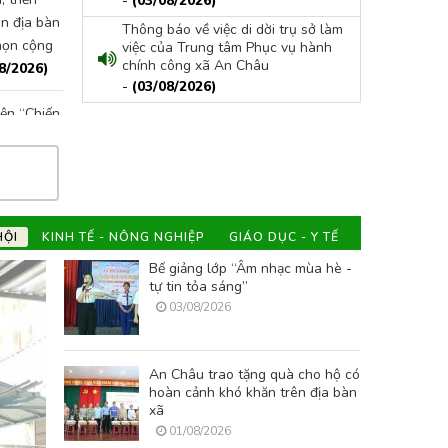
-
(03/08/2026)
đầu năm, triển khai kế hoạch
rà soát, làm
ên địa bàn
Thông báo về việc di dời trụ sở làm
n địa bàn xã và họp Hội đồng
tài khoản đị
họn cộng
việc của Trung tâm Phục vụ hành
chính công xã An Châu
8/2026)
ng tác viên dân số năm 2026
sức khỏe đi
-
(03/08/2026)
iện “Chiến
dữ liệu;
nh điện tử
iện tử
026)
HỘI
KINH TẾ - NÔNG NGHIỆP
GIÁO DỤC - Y TẾ
ực tế tiến
Bế giảng lớp “Âm nhạc mùa hè -
dựng trọng
tự tin tỏa sáng”
26)
03/08/2026
g viên
 chính
An Châu trao tặng quà cho hộ có
hoàn cảnh khó khăn trên địa bàn
xã
01/08/2026