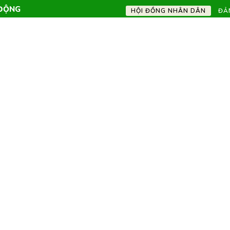
ĐỘNG
HỘI ĐỒNG NHÂN DÂN
ĐẢ