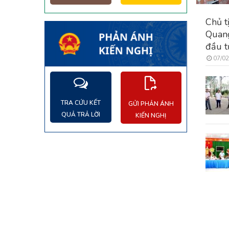
Chủ t
Quang
đầu t
07/02
TRA CỨU KẾT
GỬI PHẢN ÁNH
QUẢ TRẢ LỜI
KIẾN NGHỊ