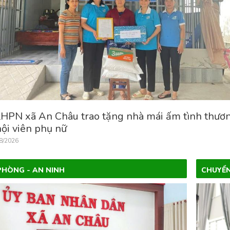
LHPN xã An Châu trao tặng nhà mái ấm tình thươ
hội viên phụ nữ
8/2026
HÒNG - AN NINH
CHUYỂN