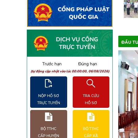
ĐẦU TƯ
Trước hạn
Đúng hạn
(tự động cập nhật vào lúc 00:00:00,
06/08/2026
)
NỘP HỒ SƠ
TRA CỨU
TRỰC TUYẾN
HỒ SƠ
BỘ TTHC
BỘ TTHC
CẤP HUYỆN
CẤP XÃ