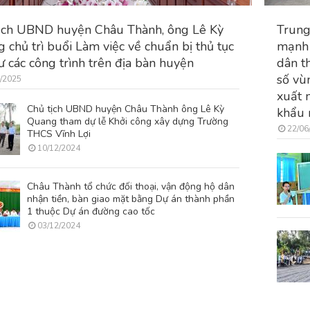
ịch UBND huyện Châu Thành, ông Lê Kỳ
Trung
 chủ trì buổi Làm việc về chuẩn bị thủ tục
mạnh 
ư các công trình trên địa bàn huyện
dân t
số vù
/2025
xuất 
Chủ tịch UBND huyện Châu Thành ông Lê Kỳ
khẩu
Quang tham dự lễ Khởi công xây dựng Trường
22/06
THCS Vĩnh Lợi
10/12/2024
Châu Thành tổ chức đối thoại, vận động hộ dân
nhận tiền, bàn giao mặt bằng Dự án thành phần
1 thuộc Dự án đường cao tốc
03/12/2024