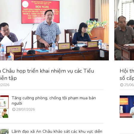
 Châu họp triển khai nhiệm vụ các Tiểu
Hội t
iễn tập
số cấp
/2026
25/06
Tăng cường phòng, chống tội phạm mua bán
người
28/07/2026
Lãnh đạo xã An Châu khảo sát các khu vực diễn