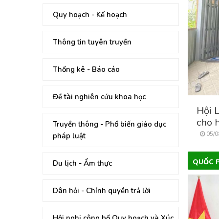
Quy hoạch - Kế hoạch
Thông tin tuyên truyền
Thống kê - Báo cáo
Đề tài nghiên cứu khoa học
Hội 
cho 
Truyền thông - Phổ biến giáo dục
05/0
pháp luật
QUỐC P
Du lịch - Ẩm thực
Dân hỏi - Chính quyền trả lời
Hội nghị công bố Quy hoạch và Xúc