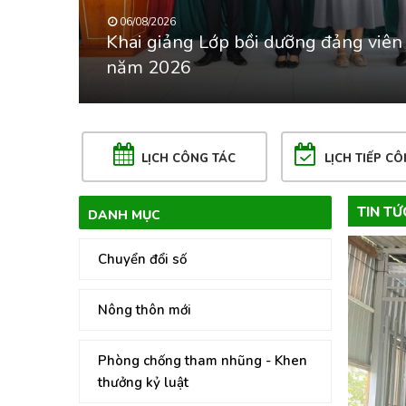
05/08/2026
g viên mới khoá 2
Hội LHPN xã An Châu tr
thương cho hội viên phụ
LỊCH CÔNG TÁC
LỊCH TIẾP C
TIN TỨ
DANH MỤC
Chuyển đổi số
Nông thôn mới
Phòng chống tham nhũng - Khen
thưởng kỷ luật