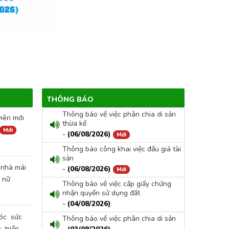
THÔNG BÁO
Thông báo về việc phân chia di sản
viên mới
thừa kế
Mới
-
(06/08/2026)
Mới
Thông báo công khai việc đấu giá tài
sản
 nhà mái
-
(06/08/2026)
Mới
ụ nữ
Thông báo về việc cấp giấy chứng
nhận quyền sử dụng đất
-
(04/08/2026)
05/08/2026
sóc sức
Thông báo về việc phân chia di sản
ông tác chăm sóc sức khỏe
Hội nghị sơ 
 triển