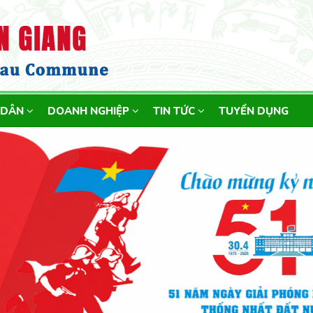
 DÂN
DOANH NGHIỆP
TIN TỨC
TUYỂN DỤNG