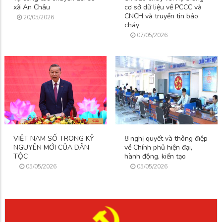
xã An Châu
cơ sở dữ liệu về PCCC và
CNCH và truyền tin báo
20/05/2026
cháy
07/05/2026
VIỆT NAM SỐ TRONG KỶ
8 nghị quyết và thông điệp
NGUYÊN MỚI CỦA DÂN
về Chính phủ hiện đại,
TỘC
hành động, kiến tạo
05/05/2026
05/05/2026