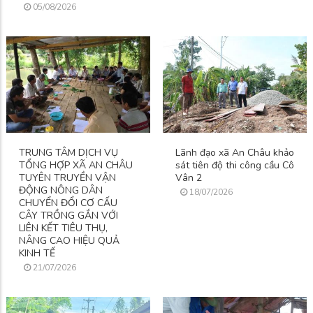
05/08/2026
TRUNG TÂM DỊCH VỤ
Lãnh đạo xã An Châu khảo
TỔNG HỢP XÃ AN CHÂU
sát tiên độ thi công cầu Cô
TUYÊN TRUYỀN VẬN
Vân 2
ĐỘNG NÔNG DÂN
18/07/2026
CHUYỂN ĐỔI CƠ CẤU
CÂY TRỒNG GẮN VỚI
LIÊN KẾT TIÊU THỤ,
NÂNG CAO HIỆU QUẢ
KINH TẾ
21/07/2026