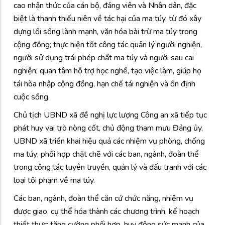
cao nhận thức của cán bộ, đảng viên và Nhân dân, đặc
biệt là thanh thiếu niên về tác hại của ma túy, từ đó xây
dựng lối sống lành mạnh, văn hóa bài trừ ma túy trong
cộng đồng; thực hiện tốt công tác quản lý người nghiện,
người sử dụng trái phép chất ma túy và người sau cai
nghiện; quan tâm hỗ trợ học nghề, tạo việc làm, giúp họ
tái hòa nhập cộng đồng, hạn chế tái nghiện và ổn định
cuộc sống.
Chủ tịch UBND xã đề nghị lực lượng Công an xã tiếp tục
phát huy vai trò nòng cốt, chủ động tham mưu Đảng ủy,
UBND xã triển khai hiệu quả các nhiệm vụ phòng, chống
ma túy; phối hợp chặt chẽ với các ban, ngành, đoàn thể
trong công tác tuyên truyền, quản lý và đấu tranh với các
loại tội phạm về ma túy.
Các ban, ngành, đoàn thể căn cứ chức năng, nhiệm vụ
được giao, cụ thể hóa thành các chương trình, kế hoạch
thiết thực; tăng cường phối hợp, huy động sức mạnh của