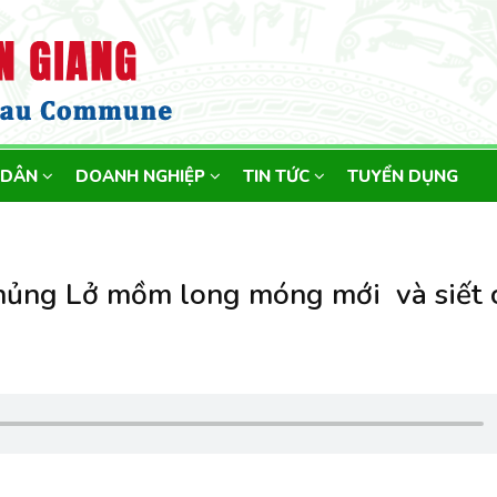
 DÂN
DOANH NGHIỆP
TIN TỨC
TUYỂN DỤNG
hủng Lở mồm long móng mới và siết 