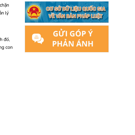
 chặn
ản lý
h đó,
ng con