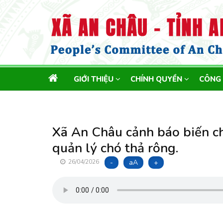
MAIN
GIỚI THIỆU
CHÍNH QUYỀN
CÔNG
NAVIGATION
Xã An Châu cảnh báo biến c
quản lý chó thả rông.
-
aA
+
26/04/2026