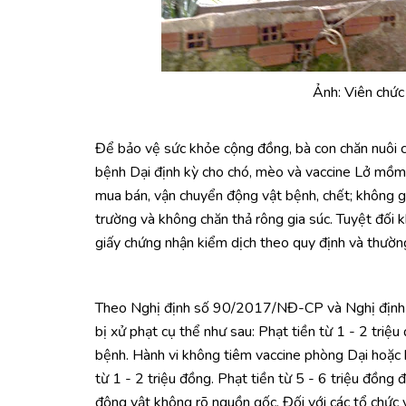
Ảnh: Viên chức 
Để bảo vệ sức khỏe cộng đồng, bà con chăn nuôi c
bệnh Dại định kỳ cho chó, mèo và vaccine Lở mồm 
mua bán, vận chuyển động vật bệnh, chết; không gi
trường và không chăn thả rông gia súc. Tuyệt đối
giấy chứng nhận kiểm dịch theo quy định và thường
Theo Nghị định số 90/2017/NĐ-CP và Nghị định s
bị xử phạt cụ thể như sau: Phạt tiền từ 1 - 2 triệ
bệnh. Hành vi không tiêm vaccine phòng Dại hoặc
từ 1 - 2 triệu đồng. Phạt tiền từ 5 - 6 triệu đồng
động vật không rõ nguồn gốc. Đối với các tổ chức v