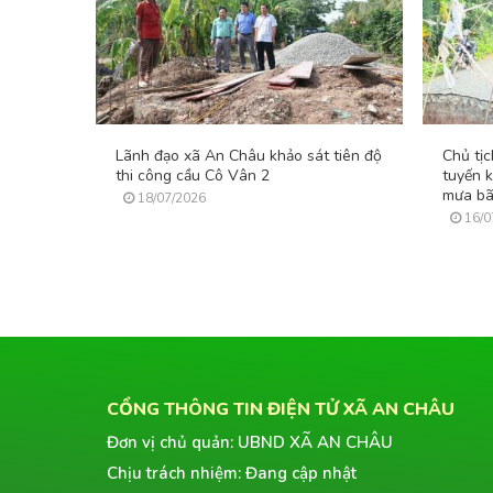
Lãnh đạo xã An Châu khảo sát tiên độ
Chủ tị
thi công cầu Cô Vân 2
tuyến 
mưa b
18/07/2026
16/0
CỔNG THÔNG TIN ĐIỆN TỬ XÃ AN CHÂU
Đơn vị chủ quản: UBND XÃ AN CHÂU
Chịu trách nhiệm: Đang cập nhật