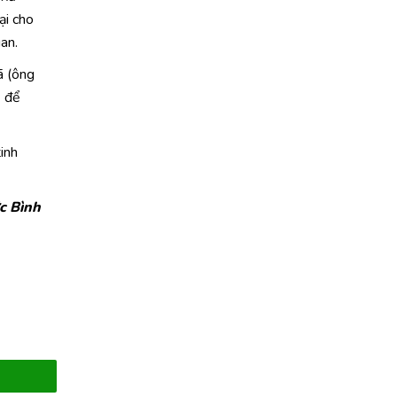
ại cho
an.
ã (ông
) để
inh
c Bình