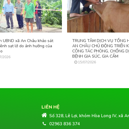
ch UBND xã An Châu khảo sát
TRUNG TÂM DỊCH VỤ TỔNG 
kênh sạt lở do ảnh hưởng của
AN CHÂU CHỦ ĐỘNG TRIỂN K
ão
CÔNG TÁC PHÒNG, CHỐNG D
BỆNH GIA SÚC, GIA CẦM
7/2026
15/07/2026
LIÊN HỆ
Số 328, Lê Lợi, khóm Hòa Long IV, xã A
02963 836 374