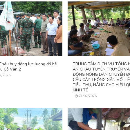
Châu huy động lực lượng đổ bê
TRUNG TÂM DỊCH VỤ TỔNG 
ầu Cô Vân 2
AN CHÂU TUYÊN TRUYỀN V
ĐỘNG NÔNG DÂN CHUYỂN Đ
7/2026
CẤU CÂY TRỒNG GẮN VỚI LIÊ
TIÊU THỤ, NÂNG CAO HIỆU 
KINH TẾ
21/07/2026