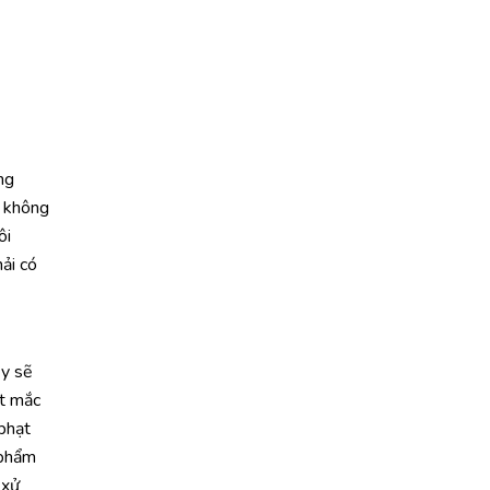
ng
; không
ôi
ải có
 y sẽ
ật mắc
phạt
 phẩm
 xử