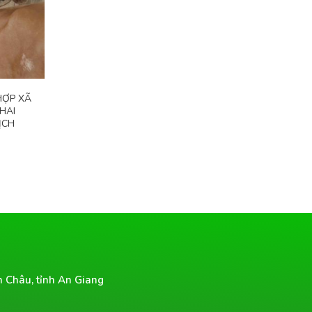
HỢP XÃ
HAI
ỊCH
n Châu, tỉnh An Giang