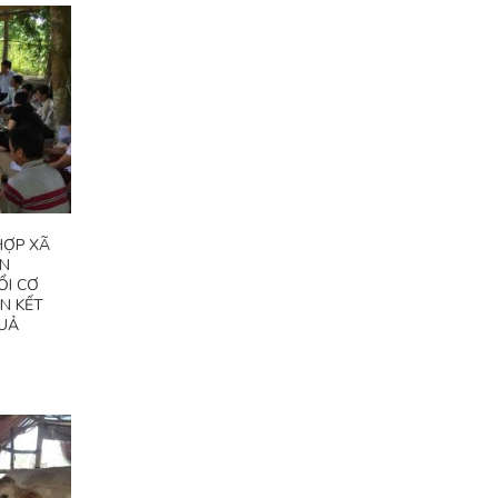
HỢP XÃ
ẬN
ỔI CƠ
N KẾT
QUẢ