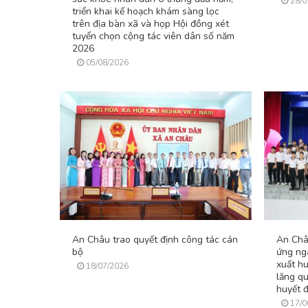
28/0
triển khai kế hoạch khám sàng lọc
trên địa bàn xã và họp Hội đồng xét
tuyển chọn cộng tác viên dân số năm
2026
05/08/2026
An Châu trao quyết định công tác cán
An Châ
bộ
ứng ng
xuất hu
18/07/2026
lăng q
huyết 
17/0