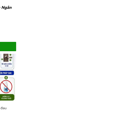
n Ngân
 đau