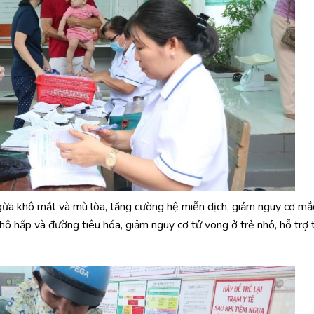
gừa khô mắt và mù lòa, tăng cường hệ miễn dịch, giảm nguy cơ mắ
ô hấp và đường tiêu hóa, giảm nguy cơ tử vong ở trẻ nhỏ, hỗ trợ 