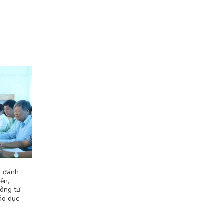
, đánh
ện,
hông tư
áo dục