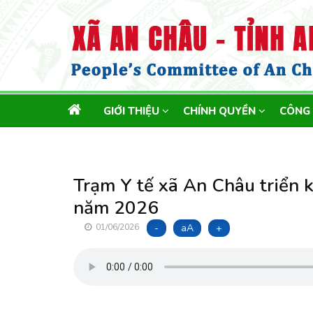
MAIN
GIỚI THIỆU
CHÍNH QUYỀN
CÔNG
NAVIGATION
Trạm Y tế xã An Châu triển k
năm 2026
-
aA
+
01/06/2026