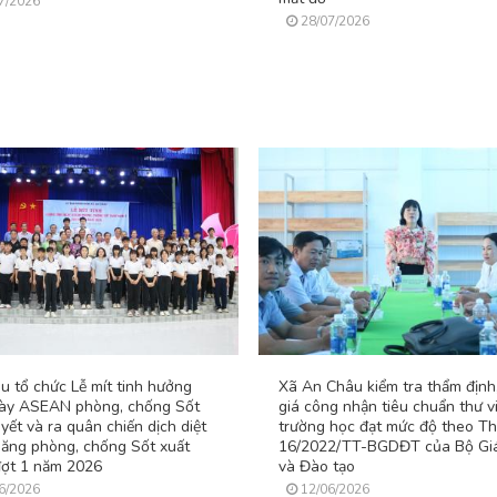
7/2026
28/07/2026
u tổ chức Lễ mít tinh hưởng
Xã An Châu kiểm tra thẩm định
ày ASEAN phòng, chống Sốt
giá công nhận tiêu chuẩn thư vi
yết và ra quân chiến dịch diệt
trường học đạt mức độ theo T
uăng phòng, chống Sốt xuất
16/2022/TT-BGDĐT của Bộ Gi
đợt 1 năm 2026
và Đào tạo
6/2026
12/06/2026