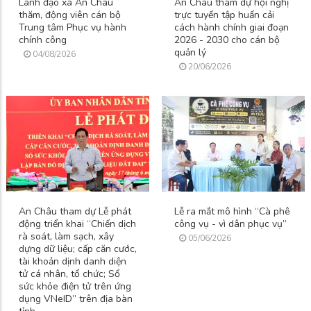
Lãnh đạo xã An Châu
An Châu tham dự hội nghị
thăm, động viên cán bộ
trực tuyến tập huấn cải
Trung tâm Phục vụ hành
cách hành chính giai đoạn
chính công
2026 - 2030 cho cán bộ
quản lý
04/08/2026
20/06/2026
An Châu tham dự Lễ phát
Lễ ra mắt mô hình “Cà phê
động triển khai “Chiến dịch
công vụ - vì dân phục vụ”
rà soát, làm sạch, xây
05/06/2026
dựng dữ liệu; cấp căn cước,
tài khoản dịnh danh diện
tử cá nhân, tổ chức; Sổ
sức khỏe điện tử trên ứng
dụng VNeID” trên địa bàn