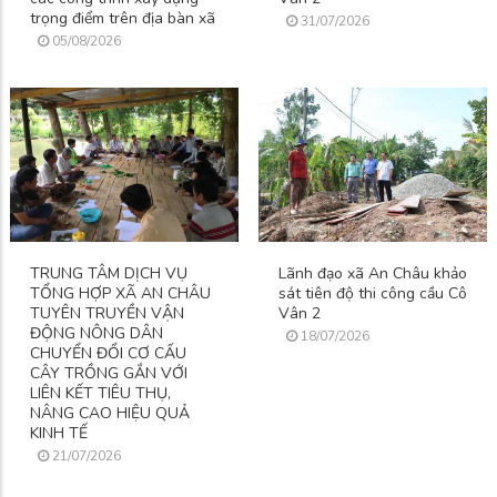
trọng điểm trên địa bàn xã
31/07/2026
05/08/2026
TRUNG TÂM DỊCH VỤ
Lãnh đạo xã An Châu khảo
TỔNG HỢP XÃ AN CHÂU
sát tiên độ thi công cầu Cô
TUYÊN TRUYỀN VẬN
Vân 2
ĐỘNG NÔNG DÂN
18/07/2026
CHUYỂN ĐỔI CƠ CẤU
CÂY TRỒNG GẮN VỚI
LIÊN KẾT TIÊU THỤ,
NÂNG CAO HIỆU QUẢ
KINH TẾ
21/07/2026