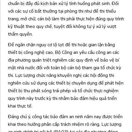
chuẩn bị đầy đủ kịch bản xử lý tình huống phát sinh. Đối
với các sự cố bất thường tại phòng thi như đề thi thiếu
trang, mờ chữ, cán bộ làm thi phải thực hiện đúng quy trình
kỹ thuật theo quy chế, tuyệt đối không tự ý xử lý vượt
thẩm quyền.
Để ngăn chặn nguy cơ lộ lọt đề thi hoặc gian lận bằng
thiết bị công nghệ cao, Bộ Công an yêu cầu công an các
địa phương quán triệt nghiêm các quy định về bảo vệ bí
mật nhà nước đối với toàn bộ cán bộ tham gia tổ chức kỳ
thi. Lực lượng chức năng khuyến nghị các hội đồng thi
nghiên cứu sử dụng các thiết bị chuyên dụng để phát hiện
thiết bị thu phát sóng trái phép và tổ chức thực nghiệm
quy trình này trước kỳ thi nhằm bảo đảm hiệu quả triển
khai thực tế.
Đáng chú ý, công tác bảo đảm an ninh năm nay được triển
khai theo hướng phân cấp trách nhiệm rõ ràng. Lực lượng
an ninh chính trị nội bộ (PA03) tại các địa phương đóng