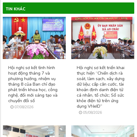
TIN KHÁC
Hội nghị sơ kết tình hình
Hội nghị sơ kết triển khai
hoạt động tháng 7 và
thực hiện “Chiến dịch rà
phương hướng, nhiệm vụ
soát, làm sạch, xây dựng
tháng 8 của Ban chỉ đạo
dữ liệu; cấp căn cước, tài
phát triển khoa học, công
khoản định danh điện tử
nghệ, đổi mới sáng tạo và
cá nhân, tổ chức; Sổ sức
chuyển đổi số
khỏe điện tử trên ứng
dụng VNeID”
07/08/2026
05/08/2026