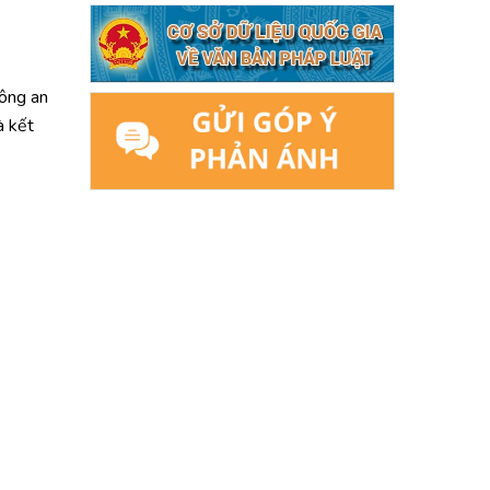
ông an
à kết