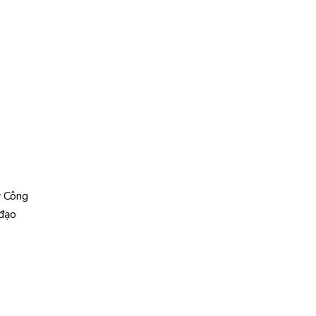
y Công
 đạo