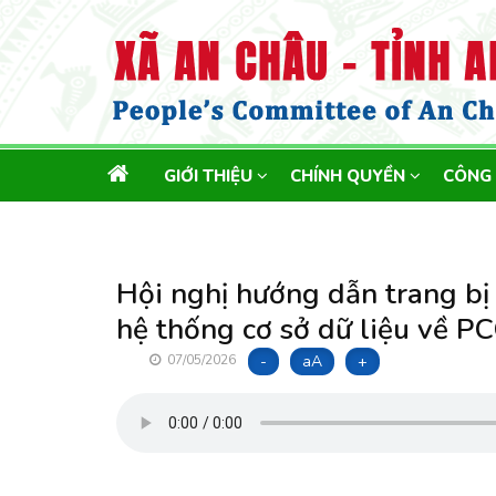
MAIN
GIỚI THIỆU
CHÍNH QUYỀN
CÔNG
NAVIGATION
Hội nghị hướng dẫn trang bị v
hệ thống cơ sở dữ liệu về 
-
aA
+
07/05/2026