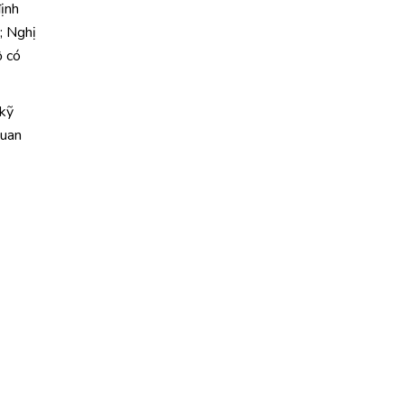
ịnh
; Nghị
ộ có
 kỹ
quan